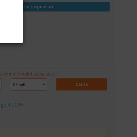
Intrebari si raspunsuri
 schimbi hotelul apasa aici.
Cauta
ugust 2026