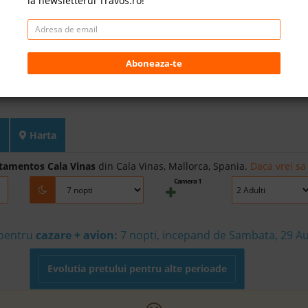
la newsletterul Travos.ro!
Aboneaza-te
Harta
tamentos Cala Vinas
din Cala Vinas, Mallorca, Spania.
Daca vrei sa
Camera 1
 pentru
cazare + avion:
7
nopti, incepand de Sambata, 29 A
Evolutia pretului pentru alte perioade