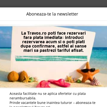
NALIZATA
DESTINATII
LOGIN
EURO
LANGUAGE
B2B
Aboneaza-te la newsletter
in Cala Vinas
Hotel Globales Apartamentos Cala Vinas
La Travos.ro poti face rezervari
fara plata imediata: introduci
rezervarea acum si o poti plati
dupa confirmare, astfel ai sanse
mari sa pastrezi tariful afisat.
Aceasta facilitate nu se aplica ofertelor cu plata
nerambursabila.
Prinde vacantele bune inaintea tuturor – aboneaza-te