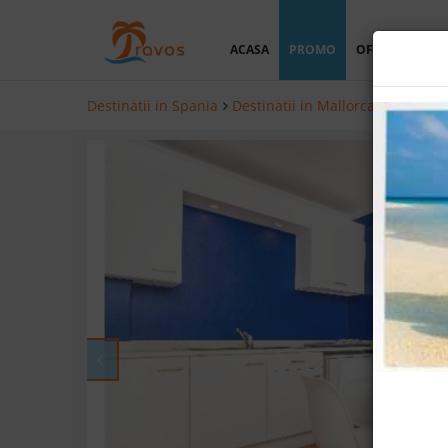
ACASA
PROMO
OFERTA PERSO
Destinatii in Spania
Destinatii in Mallorca
Hoteluri 