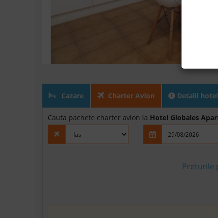
Cazare
Charter Avion
Detalii hotel
Cauta pachete charter avion la
Hotel Globales Apar
Preturile