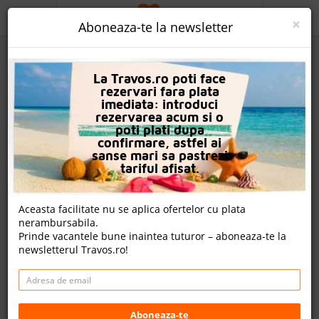
ACASA
×
Aboneaza-te la newsletter
PROMO
La Travos.ro poti face
CAUTA REZERVARE
rezervari fara plata
imediata: introduci
OFERTA PERSONALIZATA
rezervarea acum si o
poti plati dupa
DESPRE NOI
confirmare, astfel ai
sanse mari sa pastrezi
Hotel Manaus
LOGIN
tariful afisat.
CAZARE
Aceasta facilitate nu se aplica ofertelor cu plata
nota Travos: 6.8
nerambursabila.
CHARTER AVION
Prinde vacantele bune inaintea tuturor – aboneaza-te la
El Arenal, Mallorca, Spania
newsletterul Travos.ro!
CAZARE + AUTOCAR
Carrer Josep Maria Quadrado, 7, 07600 S'Arenal, Illes
Balears, Spania
CONTACT
Distanta fata de plaja: 600m
Cazare
LANGUAGE
Aboneaza-te