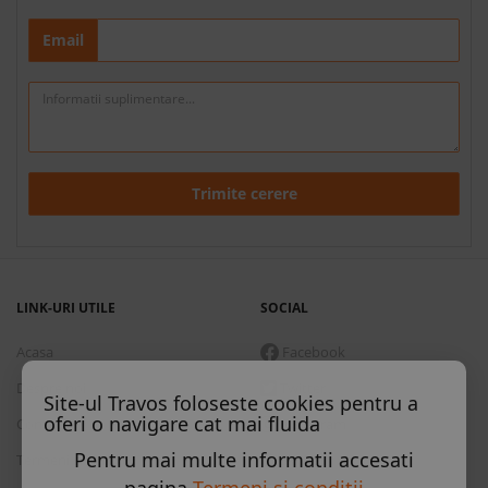
Email
Trimite cerere
LINK-URI UTILE
SOCIAL
Acasa
Facebook
Despre noi
Twitter
Site-ul Travos foloseste cookies pentru a
oferi o navigare cat mai fluida
Contact
Instagram
Pentru mai multe informatii accesati
Termeni si conditii
Skype