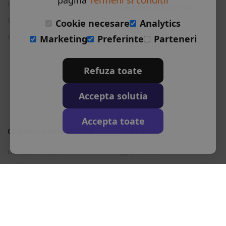
pagina
Termeni si conditii
Intrebari frecvente
CELE MAI CAUTATE TARI
Cum functioneaza
Cookie necesare
Analytics
Vizitati Bulgaria
Cauta rezervare
Marketing
Preferinte
Parteneri
Vizitati Grecia
Vizitati Turcia
Refuza toate
Vizitati Italia
Accepta solutia
Vizitati Spania
Vizitati Croatia
Accepta toate
CELE MAI CAUTATE STATIUNI
CONTACT
Hoteluri in Albena
L-S: 9-18
Hoteluri in Bansko
+40 376 444 888
Hoteluri in Nisipurile de Aur
office@travos.ro
Hoteluri in Atena
Abonare newsletter
Hoteluri in Antalya